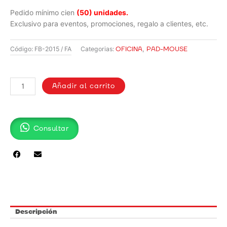
Pedido mínimo cien
(50) unidades.
Exclusivo para eventos, promociones, regalo a clientes, etc.
OFICINA
,
PAD-MOUSE
Código:
FB-2015 / FA
Categorias:
PAD
MOUSE
Añadir al carrito
SUBLIMADO
CUADRADO
/
Consultar
FP-
2015
cantidad
Descripción