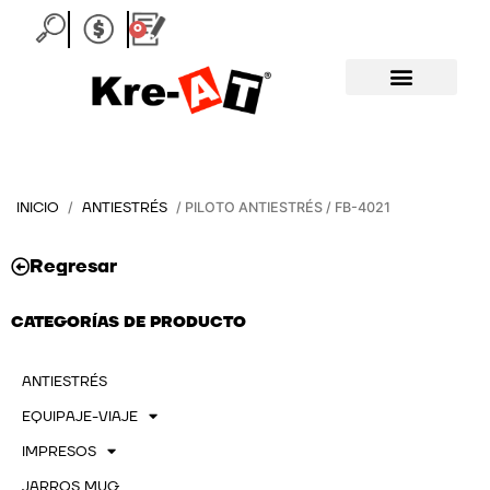
Ir
0
Carrito
al
contenido
INICIO
ANTIESTRÉS
/
/ PILOTO ANTIESTRÉS / FB-4021
Regresar
CATEGORÍAS DE PRODUCTO
ANTIESTRÉS
EQUIPAJE-VIAJE
IMPRESOS
JARROS MUG