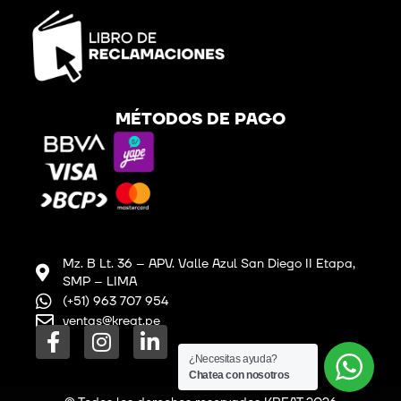
MÉTODOS DE PAGO
Mz. B Lt. 36 – APV. Valle Azul San Diego II Etapa,
SMP – LIMA
(+51) 963 707 954
ventas@kreat.pe
F
I
L
a
n
i
¿Necesitas ayuda?
c
s
n
Chatea con nosotros