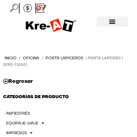
Ir
0
Carrito
al
contenido
INICIO
OFICINA
PORTA LAPICEROS
/
/
/ PORTA LAPICERO /
SFPS-110501
Regresar
CATEGORÍAS DE PRODUCTO
ANTIESTRÉS
EQUIPAJE-VIAJE
IMPRESOS