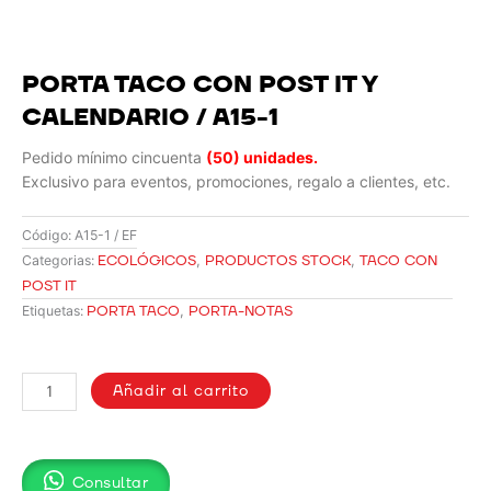
PORTA TACO CON POST IT Y
CALENDARIO / A15-1
Pedido mínimo cincuenta
(50) unidades.
Exclusivo para eventos, promociones, regalo a clientes, etc.
Código:
A15-1 / EF
ECOLÓGICOS
,
PRODUCTOS STOCK
,
TACO CON
Categorias:
POST IT
PORTA TACO
,
PORTA-NOTAS
Etiquetas:
PORTA
TACO
Añadir al carrito
CON
POST
IT
Consultar
Y