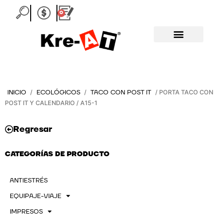
Ir
0
Carrito
al
contenido
INICIO
ECOLÓGICOS
TACO CON POST IT
/
/
/ PORTA TACO CON
POST IT Y CALENDARIO / A15-1
Regresar
CATEGORÍAS DE PRODUCTO
ANTIESTRÉS
EQUIPAJE-VIAJE
IMPRESOS