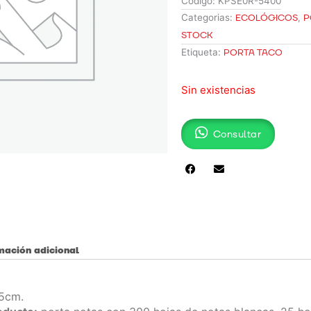
Código:
KPSE0R-5400
Categorias:
ECOLÓGICOS
,
P
STOCK
Etiqueta:
PORTA TACO
Sin existencias
Consultar
mación adicional
5cm.