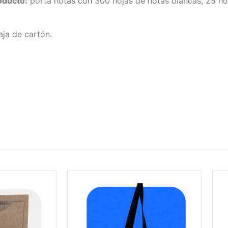
oducto:
porta notas con 300 hojas de notas blancas, 25 h
ja de cartón.