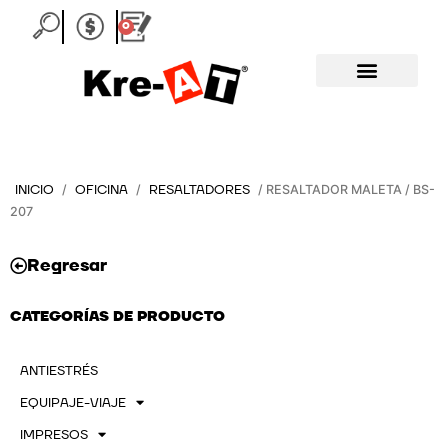
Ir
0
Carrito
al
contenido
INICIO
OFICINA
RESALTADORES
/
/
/ RESALTADOR MALETA / BS-
207
Regresar
CATEGORÍAS DE PRODUCTO
ANTIESTRÉS
EQUIPAJE-VIAJE
IMPRESOS