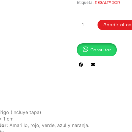
Etiqueta:
RESALTADOR
RESALTADOR
Añadir al ca
TORINO-
ECO
cantidad
Consultar
rigo (Incluye tapa)
x 1 cm
dor:
Amarillo, rojo, verde, azul y naranja.
ía