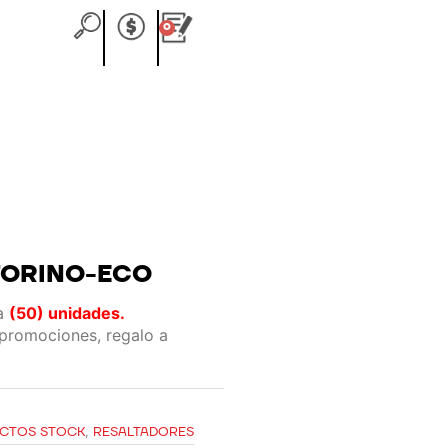
0
Carrito
TORINO-ECO
ta
(50) unidades.
 promociones, regalo a
CTOS STOCK
,
RESALTADORES