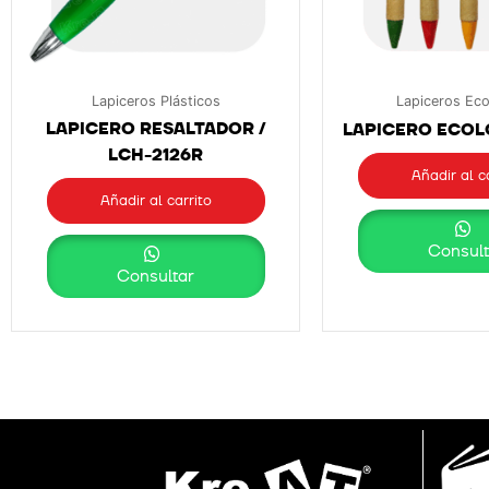
Lapiceros Plásticos
Lapiceros Eco
LAPICERO RESALTADOR /
LAPICERO ECOLÓ
LCH-2126R
Añadir al c
Añadir al carrito
Consult
Consultar