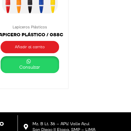
Lapiceros Plásticos
APICERO PLÁSTICO / 088C
Añadir al carrito
Consultar
GO
Mz. B Lt. 36 – APV. Valle Azul
San Diego II Etapa, SMP – LIMA