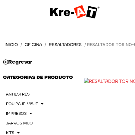
Ir
al
contenido
INICIO
OFICINA
RESALTADORES
/
/
/ RESALTADOR TORINO-
Regresar
CATEGORÍAS DE PRODUCTO
ANTIESTRÉS
EQUIPAJE-VIAJE
IMPRESOS
JARROS MUG
KITS