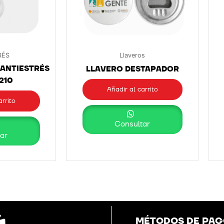
RÉS
Llaveros
ANTIESTRÉS
LLAVERO DESTAPADOR
1210
Añadir al carrito
arrito
Consultar
ar
MÉTODOS DE PA