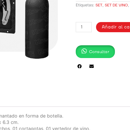
Etiquetas:
SET
,
SET DE VINO
SET
Añadir al ca
DE
VINO
DE
3
Consultar
PIEZAS
EN
FORMA
DE
BOTELLA
|
FB-
2105
cantidad
mantado en forma de botella.
 6.3 cm.
chos, 01 cortagotas, 01 vertedor de vino.