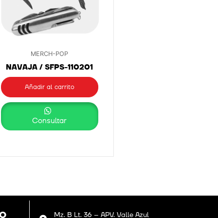
MERCH-POP
NAVAJA / SFPS-110201
Añadir al carrito
Consultar
GO
Mz. B Lt. 36 – APV. Valle Azul