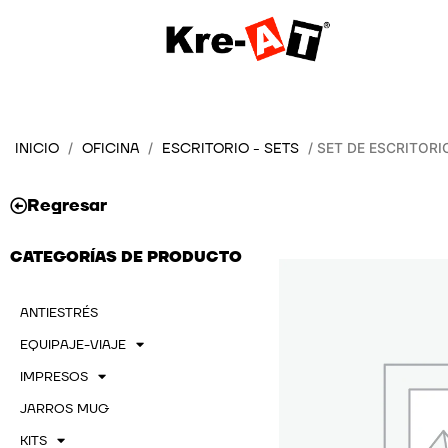
Ir
al
contenido
INICIO
OFICINA
ESCRITORIO - SETS
/
/
/ SET DE ESCRITOR
Regresar
CATEGORÍAS DE PRODUCTO
ANTIESTRÉS
EQUIPAJE-VIAJE
IMPRESOS
JARROS MUG
KITS