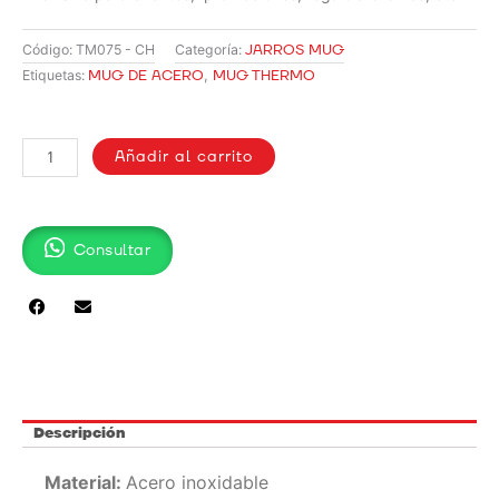
JARROS MUG
Código:
TM075 - CH
Categoría:
MUG DE ACERO
,
MUG THERMO
Etiquetas:
THERMO
MUG
Añadir al carrito
|
TM075
cantidad
Consultar
Descripción
Material:
Acero inoxidable