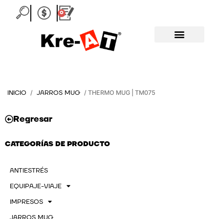
Ir
0
Carrito
al
contenido
INICIO
JARROS MUG
/
/ THERMO MUG | TM075
Regresar
CATEGORÍAS DE PRODUCTO
ANTIESTRÉS
EQUIPAJE-VIAJE
IMPRESOS
JARROS MUG