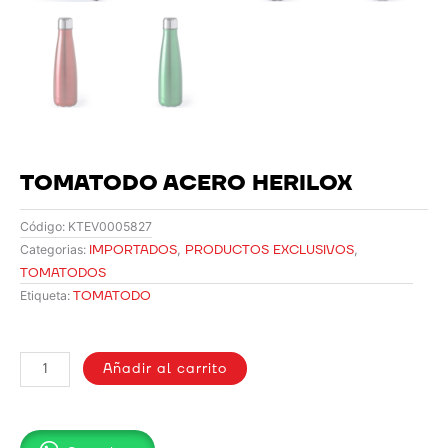
TOMATODO ACERO HERILOX
Código:
KTEV0005827
IMPORTADOS
,
PRODUCTOS EXCLUSIVOS
,
Categorias:
TOMATODOS
TOMATODO
Etiqueta:
TOMATODO
ACERO
Añadir al carrito
HERILOX
cantidad