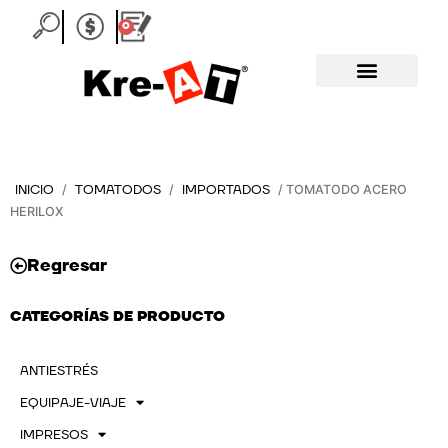
Ir
0
Carrito
al
contenido
INICIO
TOMATODOS
IMPORTADOS
/
/
/ TOMATODO ACERO
HERILOX
Regresar
CATEGORÍAS DE PRODUCTO
ANTIESTRÉS
EQUIPAJE-VIAJE
IMPRESOS