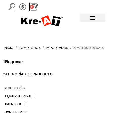
Ir
0
al
Carrito
contenido
INICIO
TOMATODOS
IMPORTADOS
/
/
/ TOMATODO DEDALO
Regresar
CATEGORÍAS DE PRODUCTO
ANTIESTRÉS
EQUIPAJE-VIAJE
IMPRESOS
JARROS MUG