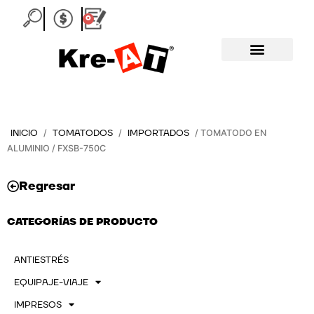
Ir
0
Carrito
al
contenido
INICIO
TOMATODOS
IMPORTADOS
/
/
/ TOMATODO EN
ALUMINIO / FXSB-750C
Regresar
CATEGORÍAS DE PRODUCTO
ANTIESTRÉS
EQUIPAJE-VIAJE
IMPRESOS