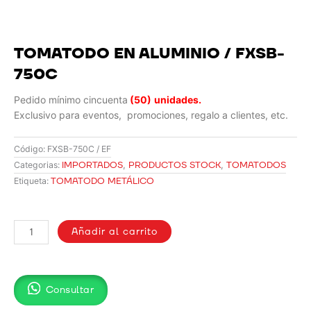
TOMATODO EN ALUMINIO / FXSB-
750C
Pedido mínimo cincuenta
(50)
unidades.
Exclusivo para eventos, promociones, regalo a clientes, etc.
Código:
FXSB-750C / EF
IMPORTADOS
,
PRODUCTOS STOCK
,
TOMATODOS
Categorias:
TOMATODO METÁLICO
Etiqueta:
TOMATODO
EN
Añadir al carrito
ALUMINIO
/
FXSB-
Consultar
750C
cantidad