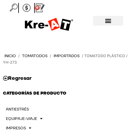
Ir
0
Carrito
al
contenido
INICIO
TOMATODOS
IMPORTADOS
/
/
/ TOMATODO PLÁSTICO /
YH-273
Regresar
CATEGORÍAS DE PRODUCTO
ANTIESTRÉS
EQUIPAJE-VIAJE
IMPRESOS