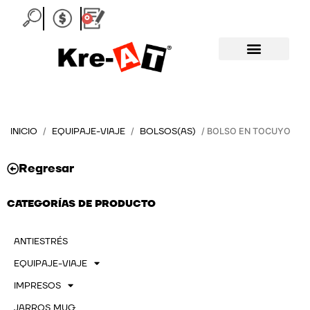
Ir
0
Carrito
al
contenido
INICIO
EQUIPAJE-VIAJE
BOLSOS(AS)
/
/
/ BOLSO EN TOCUYO
Regresar
CATEGORÍAS DE PRODUCTO
ANTIESTRÉS
EQUIPAJE-VIAJE
IMPRESOS
JARROS MUG