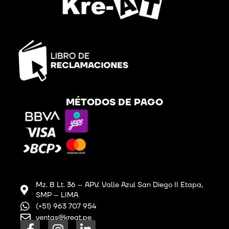
MÉTODOS DE PAGO
Mz. B Lt. 36 – APV. Valle Azul San Diego II Etapa,
SMP – LIMA
(+51) 963 707 954
ventas@kreat.pe
F
I
L