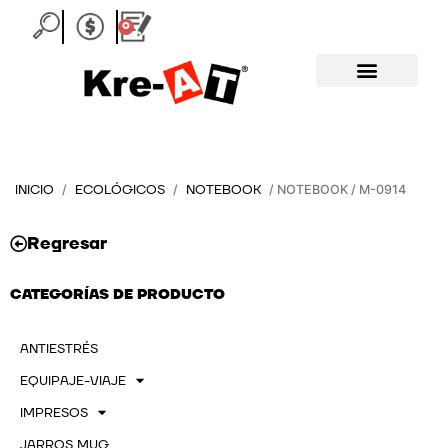
Ir
0
Carrito
al
contenido
INICIO
ECOLÓGICOS
NOTEBOOK
/
/
/ NOTEBOOK / M-0914
Regresar
CATEGORÍAS DE PRODUCTO
ANTIESTRÉS
EQUIPAJE-VIAJE
IMPRESOS
JARROS MUG