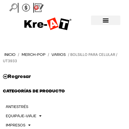
Ir
0
Carrito
al
contenido
INICIO
MERCH-POP
VARIOS
/
/
/ BOLSILLO PARA CELULAR /
UT3933
Regresar
CATEGORÍAS DE PRODUCTO
ANTIESTRÉS
EQUIPAJE-VIAJE
IMPRESOS