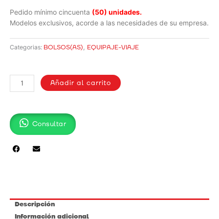
Pedido mínimo cincuenta
(50) unidades.
Modelos exclusivos, acorde a las necesidades de su empresa.
BOLSOS(AS)
,
EQUIPAJE-VIAJE
Categorias:
BOLSO
EN
Añadir al carrito
DRILL
CON
FUELLE
Consultar
Y
SESGO
/
K002
cantidad
Descripción
Información adicional