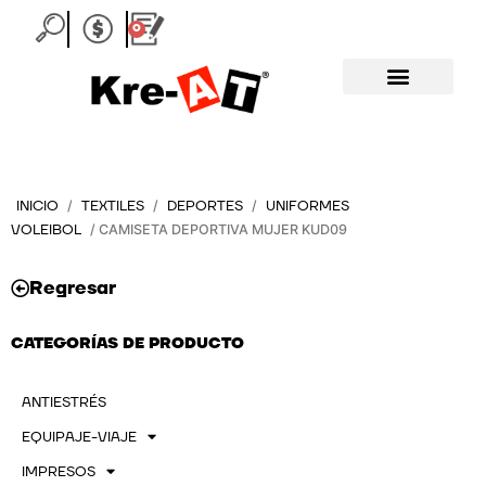
Ir
0
Carrito
al
contenido
INICIO
TEXTILES
DEPORTES
UNIFORMES
/
/
/
VOLEIBOL
/ CAMISETA DEPORTIVA MUJER KUD09
Regresar
CATEGORÍAS DE PRODUCTO
ANTIESTRÉS
EQUIPAJE-VIAJE
IMPRESOS