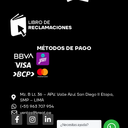
MÉTODOS DE PAGO
Mz. B Lt. 36 – APV. Valle Azul San Diego II Etapa,
SMP – LIMA
(+51) 963 707 954
ventas@kreat.pe
F
I
L
a
n
i
¿Necesitas ayuda?