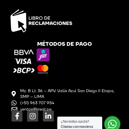
MÉTODOS DE PAGO
Mz. B Lt. 36 – APV. Valle Azul San Diego II Etapa,
SMP – LIMA
(+51) 963 707 954
ventas@kreat.pe
F
I
L
a
n
i
¿Necesitas ayuda?
Chatea con nosotros