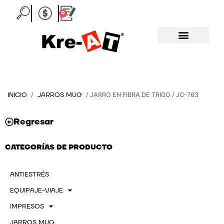
Ir
0
Carrito
al
contenido
INICIO
JARROS MUG
/
/ JARRO EN FIBRA DE TRIGO / JC-763
Regresar
CATEGORÍAS DE PRODUCTO
ANTIESTRÉS
EQUIPAJE-VIAJE
IMPRESOS
JARROS MUG