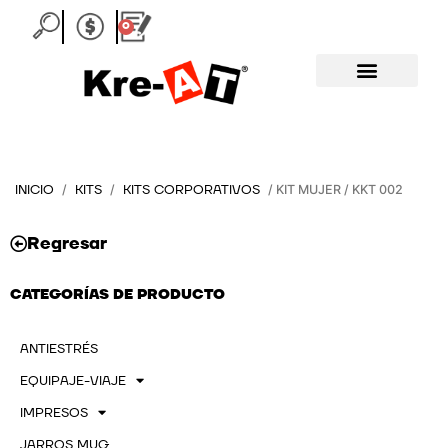
Ir
0
Carrito
al
contenido
INICIO
KITS
KITS CORPORATIVOS
/
/
/ KIT MUJER / KKT 002
Regresar
CATEGORÍAS DE PRODUCTO
ANTIESTRÉS
EQUIPAJE-VIAJE
IMPRESOS
JARROS MUG