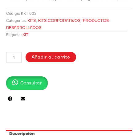
Código:
KKT 002
KITS
,
KITS CORPORATIVOS
,
PRODUCTOS
Categorias:
DESARROLLADOS
KIT
Etiqueta:
KIT
MUJER
Añadir al carrito
/
KKT
002
Consultar
cantidad
Descripción