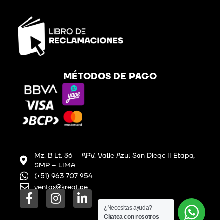
MÉTODOS DE PAGO
Mz. B Lt. 36 – APV. Valle Azul San Diego II Etapa,
SMP – LIMA
(+51) 963 707 954
ventas@kreat.pe
F
I
L
a
n
i
¿Necesitas ayuda?
Chatea con nosotros