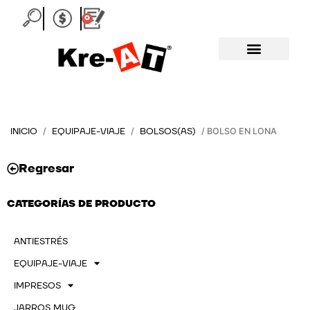
Ir
0
Carrito
al
contenido
INICIO
EQUIPAJE-VIAJE
BOLSOS(AS)
/
/
/ BOLSO EN LONA
Regresar
CATEGORÍAS DE PRODUCTO
ANTIESTRÉS
EQUIPAJE-VIAJE
IMPRESOS
JARROS MUG