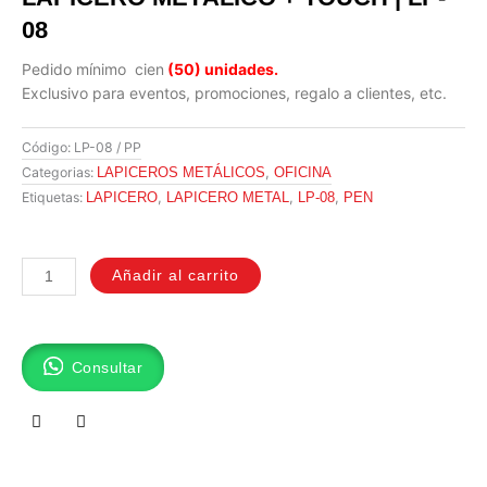
08
Pedido mínimo cien
(50) unidades.
Exclusivo para eventos, promociones, regalo a clientes, etc.
Código:
LP-08 / PP
,
Categorias:
LAPICEROS METÁLICOS
OFICINA
,
,
,
Etiquetas:
LAPICERO
LAPICERO METAL
LP-08
PEN
LAPICERO
METÁLICO
Añadir al carrito
+
TOUCH
|
Consultar
LP-
08
cantidad