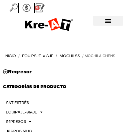
Ir
0
Carrito
al
contenido
INICIO
EQUIPAJE-VIAJE
MOCHILAS
/
/
/ MOCHILA CHENS
Regresar
CATEGORÍAS DE PRODUCTO
ANTIESTRÉS
EQUIPAJE-VIAJE
IMPRESOS
JARROS MUG