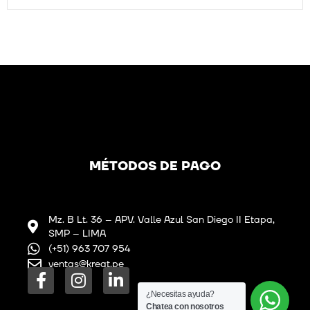
MÉTODOS DE PAGO
Mz. B Lt. 36 – APV. Valle Azul San Diego II Etapa,
SMP – LIMA
(+51) 963 707 954
ventas@kreat.pe
F
I
L
a
n
i
¿Necesitas ayuda?
Chatea con nosotros