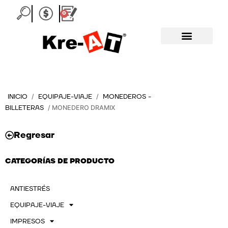
Ir
0
Carrito
al
contenido
INICIO
EQUIPAJE-VIAJE
MONEDEROS -
/
/
BILLETERAS
/ MONEDERO DRAMIX
Regresar
CATEGORÍAS DE PRODUCTO
ANTIESTRÉS
EQUIPAJE-VIAJE
IMPRESOS