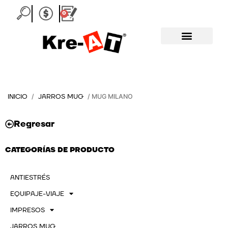
Ir
0
Carrito
al
contenido
INICIO
JARROS MUG
/
/ MUG MILANO
Regresar
CATEGORÍAS DE PRODUCTO
ANTIESTRÉS
EQUIPAJE-VIAJE
IMPRESOS
JARROS MUG