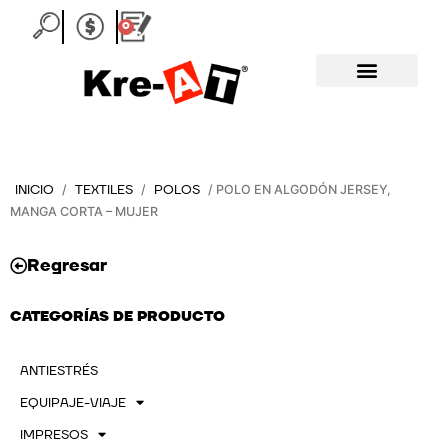
Ir
0
Carrito
al
contenido
INICIO
TEXTILES
POLOS
/
/
/ POLO EN ALGODÓN JERSEY,
MANGA CORTA – MUJER
Regresar
CATEGORÍAS DE PRODUCTO
ANTIESTRÉS
EQUIPAJE-VIAJE
IMPRESOS