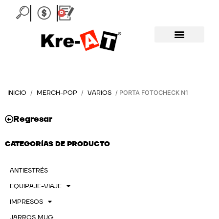
Ir
0
Carrito
al
contenido
INICIO
MERCH-POP
VARIOS
/
/
/ PORTA FOTOCHECK N1
Regresar
CATEGORÍAS DE PRODUCTO
ANTIESTRÉS
EQUIPAJE-VIAJE
IMPRESOS
JARROS MUG