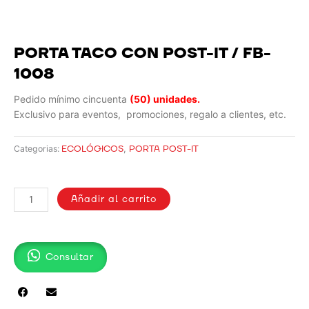
PORTA TACO CON POST-IT / FB-
1008
Pedido mínimo cincuenta
(50) unidades.
Exclusivo para eventos, promociones, regalo a clientes, etc.
ECOLÓGICOS
,
PORTA POST-IT
Categorias:
PORTA
TACO
Añadir al carrito
CON
POST-
IT
Consultar
/
FB-
1008
cantidad