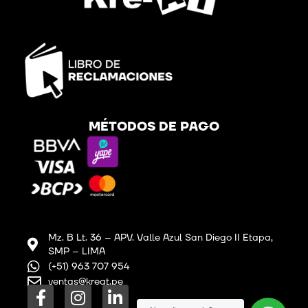
MÉTODOS DE PAGO
Mz. B Lt. 36 – APV. Valle Azul San Diego II Etapa,
SMP – LIMA
(+51) 963 707 954
ventas@kreat.pe
F
I
L