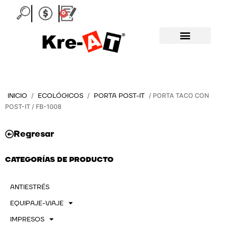
Ir
0
Carrito
al
contenido
INICIO
ECOLÓGICOS
PORTA POST-IT
/
/
/ PORTA TACO CON
POST-IT / FB-1008
Regresar
CATEGORÍAS DE PRODUCTO
ANTIESTRÉS
EQUIPAJE-VIAJE
IMPRESOS