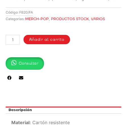
Código:
FB20/FA
MERCH-POP
,
PRODUCTOS STOCK
,
VARIOS
Categorias:
ROMPEZABEZA
/
Añadir al carrito
FB-
20
cantidad
Consultar
Descripción
Material:
Cartón resistente