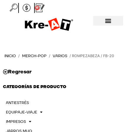
Ir
0
Carrito
al
contenido
INICIO
MERCH-POP
VARIOS
/
/
/ ROMPEZABEZA / FB-20
Regresar
CATEGORÍAS DE PRODUCTO
ANTIESTRÉS
EQUIPAJE-VIAJE
IMPRESOS
JARROS MUG