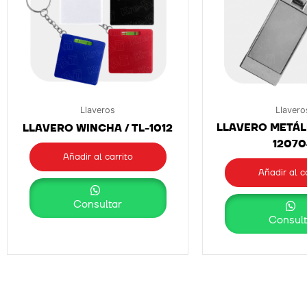
Llaveros
Llavero
LLAVERO METÁLI
LLAVERO WINCHA / TL-1012
12070
Añadir al carrito
Añadir al c
Consultar
Consult