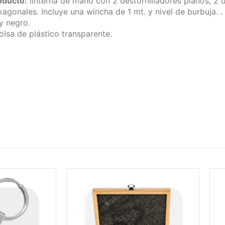
oducto:
linterna de mano con 2 destornilladores planos, 2 de
xagonales. Incluye una wincha de 1 mt. y nivel de burbuja. .
y negro.
lsa de plástico transparente.