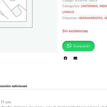
Código:
KSSFHL-3633
Categorias:
LINTERNAS
,
MER
VARIOS
Etiquetas:
HERRAMIENTAS
,
S
Sin existencias
Consultar
mación adicional
 11 cm.