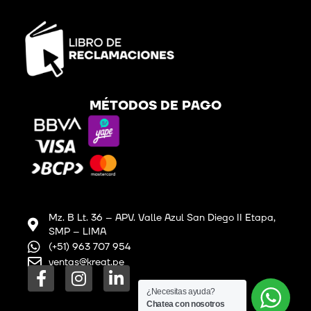
MÉTODOS DE PAGO
Mz. B Lt. 36 – APV. Valle Azul San Diego II Etapa,
SMP – LIMA
(+51) 963 707 954
ventas@kreat.pe
F
I
L
a
n
i
¿Necesitas ayuda?
c
s
n
Chatea con nosotros