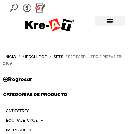
Ir
0
Carrito
al
contenido
INICIO
MERCH-POP
SETS
/
/
/ SET PARRILLERO 3 PIEZAS FB-
2109
Regresar
CATEGORÍAS DE PRODUCTO
ANTIESTRÉS
EQUIPAJE-VIAJE
IMPRESOS