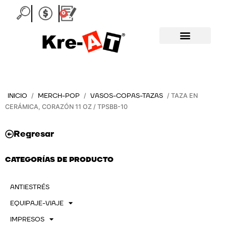
Ir
0
Carrito
al
contenido
INICIO
MERCH-POP
VASOS-COPAS-TAZAS
/
/
/ TAZA EN
CERÁMICA, CORAZÓN 11 OZ / TPSBB-10
Regresar
CATEGORÍAS DE PRODUCTO
ANTIESTRÉS
EQUIPAJE-VIAJE
IMPRESOS