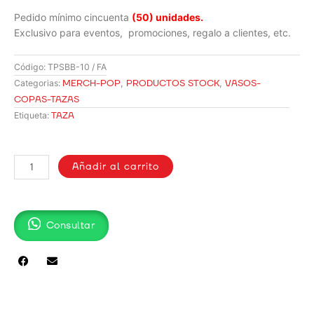
Pedido mínimo cincuenta
(50) unidades.
Exclusivo para eventos, promociones, regalo a clientes, etc.
Código:
TPSBB-10 / FA
MERCH-POP
,
PRODUCTOS STOCK
,
VASOS-
Categorias:
COPAS-TAZAS
TAZA
Etiqueta:
TAZA
EN
Añadir al carrito
CERÁMICA,
CORAZÓN
11
Consultar
OZ
/
TPSBB-
10
cantidad