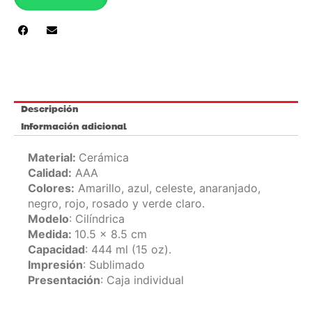
DE
COLOR
15
OZ
/
SKB-
55C
Descripción
cantidad
Información adicional
Material:
Cerámica
Calidad:
AAA
Colores:
Amarillo, azul, celeste, anaranjado,
negro, rojo, rosado y verde claro.
Modelo
: Cilíndrica
Medida:
10.5 x 8.5 cm
Capacidad
: 444 ml (15 oz).
Impresión
: Sublimado
Presentación
: Caja individual