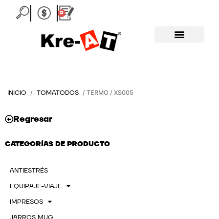
Ir
0
Carrito
al
contenido
INICIO
TOMATODOS
/
/ TERMO / XS005
Regresar
CATEGORÍAS DE PRODUCTO
ANTIESTRÉS
EQUIPAJE-VIAJE
IMPRESOS
JARROS MUG