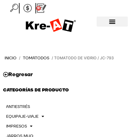
Ir
0
Carrito
al
contenido
INICIO
TOMATODOS
/
/ TOMATODO DE VIDRIO / JC-793
Regresar
CATEGORÍAS DE PRODUCTO
ANTIESTRÉS
EQUIPAJE-VIAJE
IMPRESOS
JARROS MUG