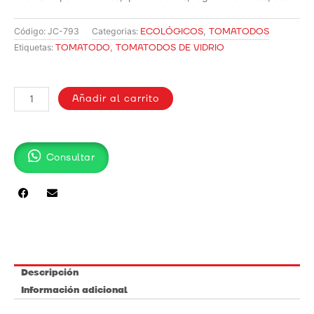
ECOLÓGICOS
,
TOMATODOS
Código:
JC-793
Categorias:
TOMATODO
,
TOMATODOS DE VIDRIO
Etiquetas:
TOMATODO
DE
Añadir al carrito
VIDRIO
/
JC-
Consultar
793
cantidad
Descripción
Información adicional