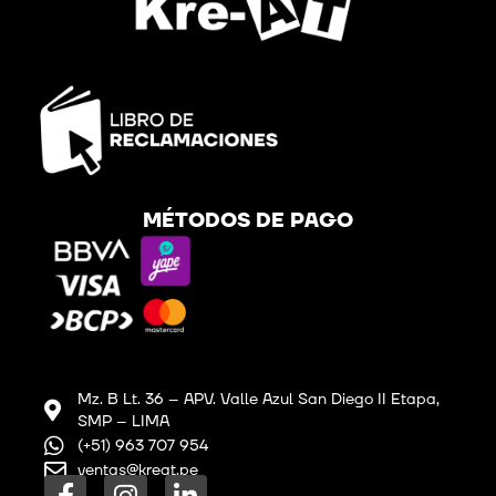
MÉTODOS DE PAGO
Mz. B Lt. 36 – APV. Valle Azul San Diego II Etapa,
SMP – LIMA
(+51) 963 707 954
ventas@kreat.pe
F
I
L