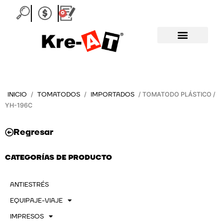
Ir
0
Carrito
al
contenido
INICIO
TOMATODOS
IMPORTADOS
/
/
/ TOMATODO PLÁSTICO /
YH-196C
Regresar
CATEGORÍAS DE PRODUCTO
ANTIESTRÉS
EQUIPAJE-VIAJE
IMPRESOS