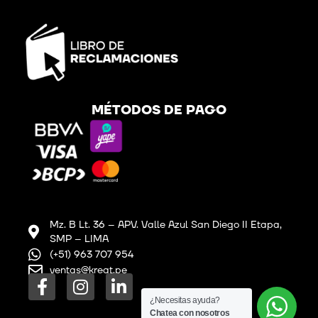
MÉTODOS DE PAGO
Mz. B Lt. 36 – APV. Valle Azul San Diego II Etapa,
SMP – LIMA
(+51) 963 707 954
ventas@kreat.pe
F
I
L
a
n
i
¿Necesitas ayuda?
Chatea con nosotros