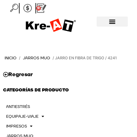
Ir
0
Carrito
al
contenido
INICIO
JARROS MUG
/
/ JARRO EN FIBRA DE TRIGO / 4241
Regresar
CATEGORÍAS DE PRODUCTO
ANTIESTRÉS
EQUIPAJE-VIAJE
IMPRESOS
JARROS MUG