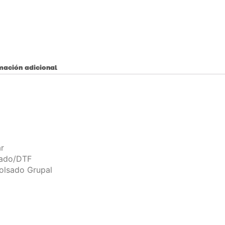
mación adicional
r
ado/DTF
olsado Grupal