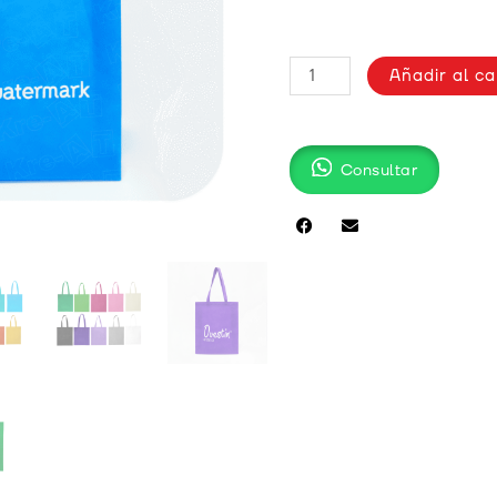
BOLSO
Añadir al ca
EN
NOTEX
TERMOSELLADO
SIN
Consultar
FUELLE
cantidad