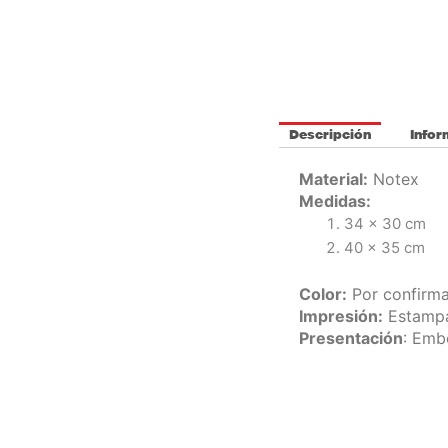
Descripción
Infor
Material:
Notex
Medidas
:
34 x 30 cm
40 x 35 cm
Color:
Por confirma
Impresión:
Estamp
Presentación
: Emb