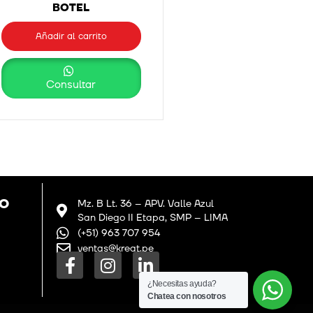
BOTEL
Añadir al carrito
Consultar
GO
Mz. B Lt. 36 – APV. Valle Azul
San Diego II Etapa, SMP – LIMA
(+51) 963 707 954
ventas@kreat.pe
F
I
L
a
n
i
¿Necesitas ayuda?
c
s
n
Chatea con nosotros