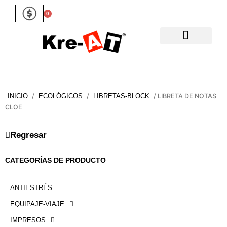
Ir
0
Carrito
al
contenido
/
/
/ LIBRETA DE NOTAS
INICIO
ECOLÓGICOS
LIBRETAS-BLOCK
CLOE
Regresar
CATEGORÍAS DE PRODUCTO
ANTIESTRÉS
EQUIPAJE-VIAJE
IMPRESOS